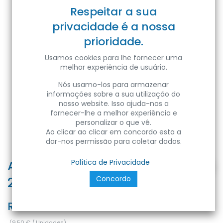
Respeitar a sua
privacidade é a nossa
prioridade.
Usamos cookies para lhe fornecer uma
melhor experiência de usuário.
Nós usamo-los para armazenar
informações sobre a sua utilização do
nosso website. Isso ajuda-nos a
fornecer-lhe a melhor experiência e
personalizar o que vê.
Ao clicar ao clicar em concordo esta a
dar-nos permissão para coletar dados.
ARIZONA-5 5W BLACK 4200K 100-
Política de Privacidade
Concordo
250V L.TRACKLGHT
Ref:
8680985575582
(
9,50
€
/
Unidades
)