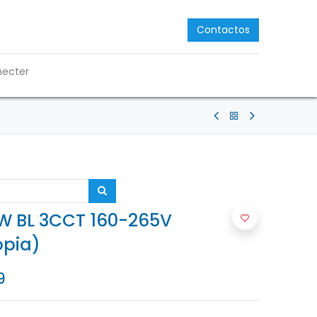
Contactos
necter
W BL 3CCT 160-265V
ópia)
9