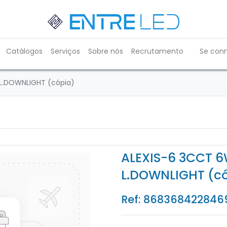
Catálogos
Serviços
Sobre nós
Recrutamento
Se con
L.DOWNLIGHT (cópia)
ALEXIS-6 3CCT 6
L.DOWNLIGHT (c
Ref:
868368422846