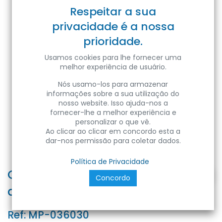
Respeitar a sua
privacidade é a nossa
prioridade.
Usamos cookies para lhe fornecer uma
melhor experiência de usuário.
Nós usamo-los para armazenar
informações sobre a sua utilização do
nosso website. Isso ajuda-nos a
fornecer-lhe a melhor experiência e
personalizar o que vê.
Ao clicar ao clicar em concordo esta a
dar-nos permissão para coletar dados.
Política de Privacidade
CALPESTABILE LED PAVI INCAS.
Concordo
diam. 55mm 3W 3000K IP65
Ref:
MP-036030